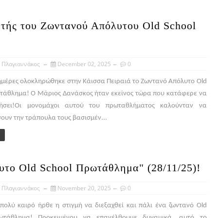
τής του Ζωντανού Απόλυτου Old School
 Πλαγιαννάκος
December 02, 2025
0
 ημέρες ολοκληρώθηκε στην Κάισσα Πειραιά το Ζωντανό Απόλυτο Old
τάθλημα! Ο Μάριος Δανάσκος ήταν εκείνος τώρα που κατάφερε να
ήσει!Οι μονομάχοι αυτού του πρωταθλήματος καλούνταν να
υν την τράπουλα τους βασισμέν...
λυτο Old School Πρωτάθλημα" (28/11/25)!
 Πλαγιαννάκος
November 20, 2025
0
ολύ καιρό ήρθε η στιγμή να διεξαχθεί και πάλι ένα ζωντανό Old
ωτάθλημα! Προκειμένου να επανέλθουμε δυναμικά, αυτό το