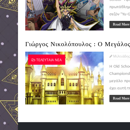
πρωτάθλημα
σεζόν ''Yu-
Read More
Γιώργος Νικολόπουλος : Ο Μεγάλος
Μιλτιάδης
ΤΕΛΕΥΤΑΙΑ ΝΕΑ
Η Old Scho
Champions
μεγάλο πρω
έχει αυτή τ
Read More