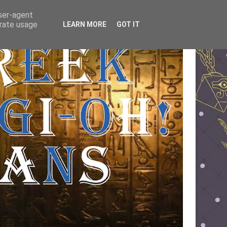
user-agent
erate usage
LEARN MORE
GOT IT