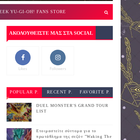
EEK YU-GI-OH! FANS STORE
ΑΚΟΛΟΥΘΕΙΣΤΕ ΜΑΣ ΣΤΑ SOCIAL
Likes
Followers
POPULAR P.
RECENT P.
FAVORITE P.
DUEL MONSTER'S GRAND TOUR
LIST
Ετοιμαστείτε σύντομα για το
πρωτάθλημα της σεζόν "Waking The