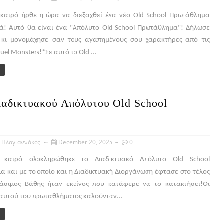
καιρό ήρθε η ώρα να διεξαχθεί ένα νέο Old School Πρωτάθλημα
ά! Αυτό θα είναι ένα "Απόλυτο Old School Πρωτάθλημα"! Δήλωσε
 κι μονομάχησε σαν τους αγαπημένους σου χαρακτήρες από τις
uel Monsters!*Σε αυτό το Old ...
ιαδικτυακού Απόλυτου Old School
 Πλαγιαννάκος
December 20, 2025
0
ο καιρό ολοκληρώθηκε το Διαδικτυακό Απόλυτο Old School
 και με το οποίο και η Διαδικτυακή Διοργάνωση έφτασε στο τέλος
ράσιμος Βάθης ήταν εκείνος που κατάφερε να το κατακτήσει!Οι
αυτού του πρωταθλήματος καλούνταν...