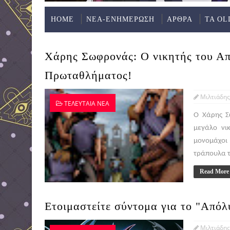
HOME
ΝΕΑ-ΕΝΗΜΕΡΩΣΗ
ΑΡΘΡΑ
ΤΑ OL
Χάρης Σωφρονάς: Ο νικητής του Απ
Πρωταθλήματος!
Μιλτιάδης
ΤΕΛΕΥΤΑΙΑ ΝΕΑ
Ο Χάρης Σ
μεγάλο νι
μονομάχοι
τράπουλα τ
Read More
Ετοιμαστείτε σύντομα για τo "Απόλ
Μιλτιάδης