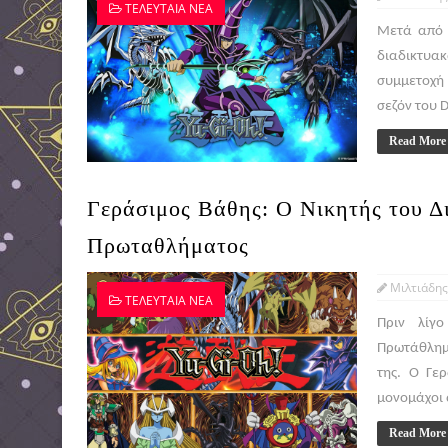
ΤΕΛΕΥΤΑΙΑ ΝΕΑ
Μετά από 
διαδικτυακ
συμμετοχή
σεζόν του D
Read More
Γεράσιμος Βάθης: O Nικητής του Δ
Πρωταθλήματος
Μιλτιάδης
ΤΕΛΕΥΤΑΙΑ ΝΕΑ
Πριν λίγ
Πρωτάθλημα
της. Ο Γε
μονομάχοι 
Read More