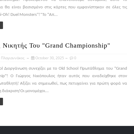
 θα είναι βασισμένο στις κάρτες που εμφανίστηκαν σε όλες τις
Gi-Oh! Duel Monsters''!*Το "Απ...
 Νικητής Του "Grand Championship"
 Πλαγιαννάκος
October 30, 2025
0
ol Διοργάνωση συνεχίζει με το Old School Πρωτάθλημα του "Grand
hip"! Ο Γιώργος Νικόπουλος ήταν αυτός που αναδείχθηκε στον
ταθλητή! Αξίζει να σημειωθεί, πως πετυχαίνει για πρώτη φορά να
η διάκριση!Οι μονομάχοι...