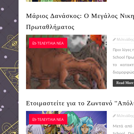
Μάριος Δανάσκος: O Mεγάλος Nικη
Πρωταθλήματος
Μιλτιάδης
ΤΕΛΕΥΤΑΙΑ ΝΕΑ
Πριν λίγες
School Πρω
το κατακτ
διαμορφώσο
Read More
Ετοιμαστείτε για το Ζωντανό ''Από
Μιλτιάδης
ΤΕΛΕΥΤΑΙΑ ΝΕΑ
Μετά από π
School Πρ