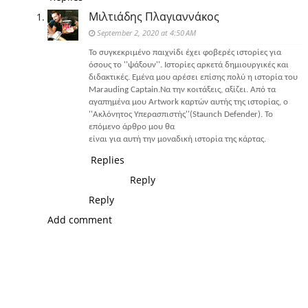
Μιλτιάδης Πλαγιαννάκος
September 2, 2020 at 4:50 AM
Το συγκεκριμένο παιχνίδι έχει φοβερές ιστορίες για
όσους το ''ψάξουν''. Ιστορίες αρκετά δημιουργικές και
διδακτικές. Εμένα μου αρέσει επίσης πολύ η ιστορία του
Marauding Captain.Να την κοιτάξεις, αξίζει. Από τα
αγαπημένα μου Artwork καρτών αυτής της ιστορίας, ο
''Ακλόνητος Υπερασπιστής''(Staunch Defender). Το
επόμενο άρθρο μου θα
είναι για αυτή την μοναδική ιστορία της κάρτας.
Replies
Reply
Reply
Add comment