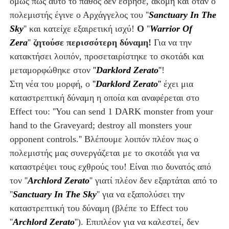
όμως πως αυτό το πάθος δεν έσβησε, ακόμη και όταν ο
πολεμιστής έγινε ο Αρχάγγελος του ''
Sanctuary In The
Sky
'' και κατείχε εξαιρετική ισχύ!
Ο
''
Warrior Of
Zera
'
'
ζητούσε περισσότερη δύναμη!
Για να την
κατακτήσει λοιπόν, προσεταιρίστηκε το σκοτάδι και
μεταμορφώθηκε στον
''
Darklord Zerato
''
!
Στη νέα του μορφή, ο
''
Darklord Zerato
''
έχει μια
καταστρεπτική δύναμη η οποία και αναφέρεται στο
Effect του: ''You can send 1 DARK monster from your
hand to the Graveyard; destroy all monsters your
opponent controls.'' Βλέπουμε λοιπόν πλέον πως ο
πολεμιστής μας συνεργάζεται με το σκοτάδι για να
καταστρέψει τους εχθρούς του! Είναι πιο δυνατός από
τον ''
Archlord Zerato
'' γιατί πλέον δεν εξαρτάται από το
''
Sanctuary In The Sky
'' για να εξαπολύσει την
καταστρεπτική του δύναμη (βλέπε το Effect του
''
Archlord Zerato
''). Επιπλέον για να καλεστεί, δεν