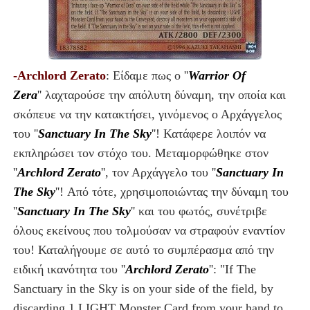
-Archlord Zerato
: Είδαμε πως ο ''
Warrior Of
Zera
'' λαχταρούσε την απόλυτη δύναμη, την οποία και
σκόπευε να την κατακτήσει, γινόμενος ο Αρχάγγελος
του ''
Sanctuary In The Sky
''! Κατάφερε λοιπόν να
εκπληρώσει τον στόχο του. Μεταμορφώθηκε στον
''
Archlord Zerato
'', τον Αρχάγγελο του ''
Sanctuary In
The Sky
''! Από τότε, χρησιμοποιώντας την δύναμη του
''
Sanctuary In The Sky
'' και του φωτός, συνέτριβε
όλους εκείνους που τολμούσαν να στραφούν εναντίον
του! Καταλήγουμε σε αυτό το συμπέρασμα από την
ειδική ικανότητα του ''
Archlord Zerato
'': "If The
Sanctuary in the Sky is on your side of the field, by
discarding 1 LIGHT Monster Card from your hand to