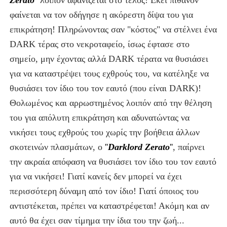
Zerato
''
λοιπόν αφανίζεται στο τέλος! Εκεί πιθανόν
φαίνεται να τον οδήγησε η ακόρεστη δίψα του για
επικράτηση! Πληρώνοντας σαν "κόστος" να στέλνει ένα
DARK τέρας στο νεκροταφείο, ίσως έφτασε στο
σημείο, μην έχοντας αλλά DARK τέρατα να θυσιάσει
για να καταστρέψει τους εχθρούς του, να κατέληξε να
θυσιάσει τον ίδιο του τον εαυτό (που είναι DARK)!
Θολωμένος και αρρωστημένος λοιπόν από την θέληση
του για απόλυτη επικράτηση και αδυνατώντας να
νικήσει τους εχθρούς του χωρίς την βοήθεια άλλων
σκοτεινών πλασμάτων, ο
''
Darklord Zerato
''
, παίρνει
την ακραία απόφαση να θυσιάσει τον ίδιο του τον εαυτό
για να νικήσει! Γιατί κανείς δεν μπορεί να έχει
περισσότερη δύναμη από τον ίδιο! Γιατί όποιος του
αντιστέκεται, πρέπει να καταστρέφεται! Ακόμη και αν
αυτό θα έχει σαν τίμημα την ίδια του την ζωή...