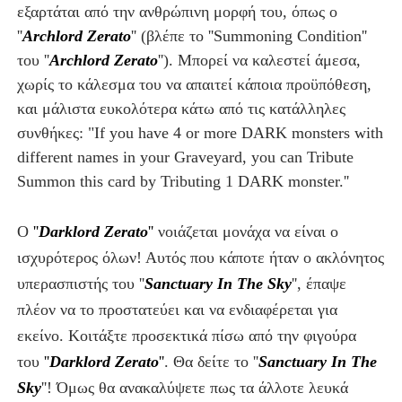
εξαρτάται από την ανθρώπινη μορφή του, όπως ο
''
Archlord Zerato
'' (βλέπε το ''Summoning Condition''
του ''
Archlord Zerato
''). Μπορεί να καλεστεί άμεσα,
χωρίς το κάλεσμα του να απαιτεί κάποια προϋπόθεση,
και μάλιστα ευκολότερα κάτω από τις κατάλληλες
συνθήκες: "If you have 4 or more DARK monsters with
different names in your Graveyard, you can Tribute
Summon this card by Tributing 1 DARK monster.''
O
''
Darklord Zerato
''
νοιάζεται μονάχα να είναι ο
ισχυρότερος όλων! Αυτός που κάποτε ήταν ο ακλόνητος
υπερασπιστής του ''
Sanctuary In The Sky
'', έπαψε
πλέον να το προστατεύει και να ενδιαφέρεται για
εκείνο. Κοιτάξτε προσεκτικά πίσω από την φιγούρα
του
''
Darklord Zerato
''
. Θα δείτε το ''
Sanctuary In The
Sky
''! Όμως θα ανακαλύψετε πως τα άλλοτε λευκά