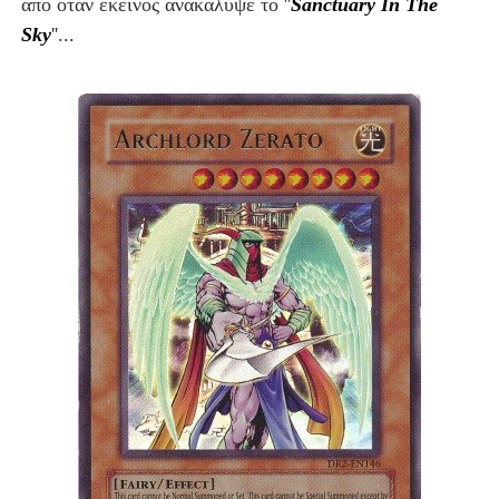
από όταν εκείνος ανακάλυψε το ''
Sanctuary In The
Sky
''...