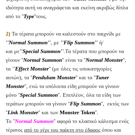
ιδιότητα αυτή να αναγράφεται και εκείνη ακριβώς δίπλα
από το ''
Type
''τους.
2)
Τα τέρατα μπορούν να καλεστούν στο παιχνίδι με
''Normal Summon''
,
με
''Flip Summon''
ή/
και με
''Special Summon''
.
Τα τέρατα που μπορούν να
γίνουν ''
Normal Summon
'' είναι τα ''
Normal Monster
''
,
τα
''
Effect Monster
'' (με όλες τις υποκατηγορίες
αυτών), τα ''
Pendulum Monster
''
και τα ''
Tuner
Monster
'',
ενώ τα υπόλοιπα είδη μπορούν να γίνουν
μόνο ''
Special Summon
''. Επιπλέον, όλα τα είδη των
τεράτων μπορούν να γίνουν ''
Flip Summon
'',
εκτός των
''
Link Monster
''
και των
Monster Token
''.
Το ''
Normal Summon
'' αφορά το κλασικό κάλεσμα ενός
τέρατος
από το χέρι του παίκτη στο έδαφος
όπου και