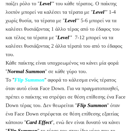
παίζει ρόλο το ''
Level''
του κάθε τέρατος.
Ο παίκτης
λοιπόν μπορεί να καλέσει τα τέρατα με ''
Level''
1-4
χωρίς θυσία, τα τέρατα με ''
Level''
5-6 μπορεί να τα
καλέσει θυσιάζοντας 1 άλλο τέρας από το έδαφος του
και τέλος τα τέρατα με ''
Level''
7-12 μπορεί να τα
καλέσει θυσιάζοντας 2 άλλα τέρατά
του από το έδαφος
του.
Κάθε παίκτης είναι υποχρεωμένος να κάνει μία φορά
''
Normal Summon
'' σε κάθε γύρο του.
Το ''
Flip Summon
'' αφορά το κάλεσμα ενός τέρατος
όταν αυτό είναι Face Down. Για να πραγματοποιηθεί,
πρέπει ο παίκτης να στρέψει σε θέση επίθεσης ένα F
ace
Down
τέρας του. Δεν θεωρείται ''
Flip Summon
'' όταν
ένα Face Down στρέφεται σε θέση επίθεσης εξαιτίας
κάποιου ''
Card Effect
'', ενώ δεν είναι δυνατό να κάνει
''
Flip Summon
'' το τέρας του στον ίδιο γύρο που το