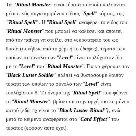
Τα
''
Ritual Monster
''
είναι τέρατα τα οποία καλούνται
μέσω ενός συγκεκριμένου είδους "
Spell
" κάρτας, της
"Ritual Spell"
. Η ''
Ritual Spell
''
αναφέρει το είδος του
''
Ritual Monster
'' που μπορεί να καλέσει και απαιτεί
από τον παίκτη να στείλει στο νεκροταφείο του
ως
θυσία (συνήθως από το χέρι ή το έδαφος),
τέρατα
των
οποίων το σύνολο των ''
Level
'' είναι τουλάχιστον ίδιο
με το ''
Level
'' του ''
Ritual Monster
''. Για να φέρουμε τον
''
Black Luster Soldier
'' πρέπει να θυσιάσουμε λοιπόν
τέρατα των οποίων το σύνολο των ''
Level
'' είναι
τουλάχιστον 8. Το όνομα της ''
Ritual Spell
'' που φέρνει
το ''
Ritual Monster
'', βρίσκεται στην αρχή του κειμένου
αυτού (εδώ πχ είναι το ''
Black Luster Ritual'')
, ενώ
μετά το κείμενο αναφέρεται στο ''
Card Effect''
του
τέρατος (εφόσον αυτό έχει).