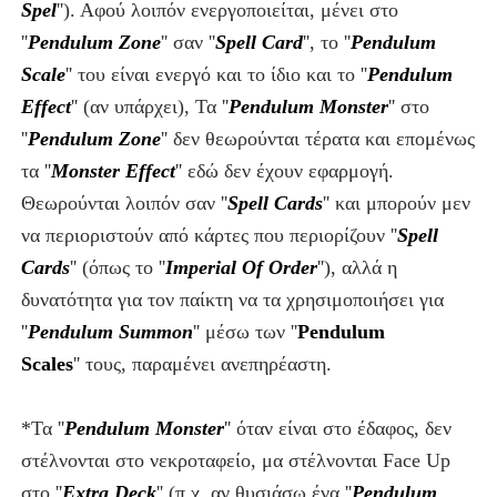
Spel
''
). Αφού λοιπόν ενεργοποιείται, μένει στο
''
Pendulum Zone
''
σαν ''
Spell Card
''
, το ''
Pendulum
Scale
''
του είναι ενεργό και το ίδιο και το ''
Pendulum
Effect
''
(αν υπάρχει)
, Τα ''
Pendulum Monster
''
στο
''
Pendulum Zone
''
δεν θεωρούνται τέρατα και επομένως
τα ''
Monster Effect
''
εδώ δεν έχουν εφαρμογή.
Θεωρούνται λοιπόν σαν ''
Spell Cards
''
και μπορούν μεν
να περιοριστούν από κάρτες που περιορίζουν ''
Spell
Cards
''
(όπως το ''
Imperial Of Order
''
), αλλά η
δυνατότητα για τον παίκτη να τα χρησιμοποιήσει για
''
Pendulum Summon
''
μέσω των ''
Pendulum
Scales
''
τους, παραμένει ανεπηρέαστη.
*
Τα ''
Pendulum Monster
''
όταν είναι στο έδαφος, δεν
στέλνονται στο νεκροταφείο, μα στέλνονται Face Up
στο ''
Extra Deck
''
(π.χ. αν θυσιάσω ένα ''
Pendulum