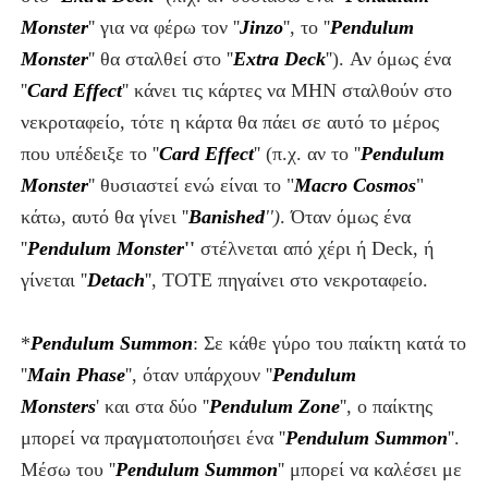
Monster
''
για να φέρω τον ''
Jinzo
''
, το ''
Pendulum
Monster
''
θα σταλθεί στο
''
Extra Deck
''
).
Αν όμως ένα
''
Card Effect
'' κάνει τις κάρτες να ΜΗΝ σταλθούν στο
νεκροταφείο, τότε η κάρτα θα πάει σε αυτό το μέρος
που υπέδειξε το ''
Card Effect
'' (π.χ. αν το ''
Pendulum
Monster
''
θυσιαστεί ενώ είναι το "
Macro Cosmos
"
κάτω, αυτό θα γίνει ''
Banished
''
)
. Όταν όμως
ένα
''
Pendulum Monster
''
στέλνεται από χέρι ή Deck, ή
γίνεται ''
Detach
''
, ΤΟΤΕ πηγαίνει στο νεκροταφείο.
*
Pendulum Summon
: Σε κάθε γύρο του παίκτη κατά το
''
Main Phase
''
, όταν υπάρχουν ''
Pendulum
Monsters
'
και στα δύο ''
Pendulum Zone
''
, ο παίκτης
μπορεί να πραγματοποιήσει ένα ''
Pendulum Summon
''
.
Μέσω του ''
Pendulum Summon
''
μπορεί να καλέσει με