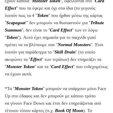
έχουν κάποια
''
Monster Token
''
, οφείλονται στο ''
Card
Effect
'' που τα έφερε και όχι στα ίδια (το γεγονός
λοιπόν πως τα 4 ''
Token
'' που ήρθαν μέσω της κάρτας
''
Scapegoat''
δεν μπορούν να θυσιαστούν για ''
Tribute
Summon
'', δεν είναι το ''
Card Effect
''
των εν λόγω
''
Token
'').
Αυτό έχει σημασία για το παιχνίδι γιατί
πρέπει να τα βλέπουμε σαν ''
Normal Monsters
''. Έτσι
λοιπόν για παράδειγμα το ''
Skill Drain
'' (το οποίο
ακυρώνει τα ''
Effect
'' των τεράτων) δεν επηρεάζει τα
''
Monster Token
'' και τα ''
Card Effect
'' που ενδεχομένως
να έχουν αυτά.
*Τα ''
Monster Token
'' μπορούν να υπάρχουν μόνο Face
Up
στο έδαφος
και δεν μπορούν με κάποιο τρόπο
να
γίνουν
Face Down
και έτσι δεν επηρεάζονται από
τέτοιου τύπου κάρτες (π.χ.
Book Of Moon
).
Το