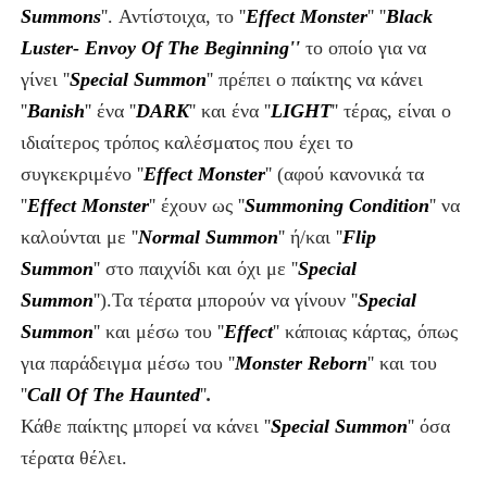
Summons
''.
Αντίστοιχα,
το ''
Effect Monster
''
''
Black
Luster- Envoy Of The Beginning''
το οποίο για να
γίνει ''
Special Summon
''
πρέπει ο παίκτης να κάνει
''
Banish
'' ένα ''
DARK
'' και ένα ''
LIGHT
'' τέρας, είναι ο
ιδιαίτερος τρόπος καλέσματος
που έχει το
συγκεκριμένο ''
Effect Monster
''
(αφού κανονικά τα
''
Effect Monster
'' έχουν ως ''
Summoning Condition
'' να
καλούνται με ''
Normal Summon
''
ή/και ''
Flip
Summon
''
στο παιχνίδι και όχι με ''
Special
Summon
''
).
Τα
τέρατα
μπορούν να γίνουν ''
Special
Summon
''
και μέσω του ''
Effect
'' κάποιας κάρτας, όπως
για παράδειγμα μέσω του ''
Monster Reborn
''
και του
''
Call Of The Haunted
''
.
Κάθε παίκτης μπορεί να κάνει ''
Special Summon
'' όσα
τέρατα θέλει.