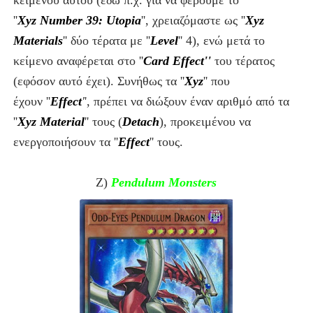
κειμένου αυτού (εδώ π.χ. για να φέρουμε τ
ο
''
Xyz
Number 39: Utopia
'',
χρειαζόμαστε ως ''
Xyz
Materials
'' δύο τέρατα με ''
Level
'' 4
), ενώ μετά το
κείμενο αναφέρεται στο ''
Card Effect''
του τέρατος
(εφόσον αυτό έχει).
Συνήθως τα ''
Xyz
'' που
έχουν
''
Effect
'
',
πρέπει να διώξουν έναν αριθμό από τα
''
Xyz Material
'' τους (
Detach
),
προκειμένου να
ενεργοποιήσουν τα
''
Effect
''
τους.
Ζ)
Pendulum Monsters