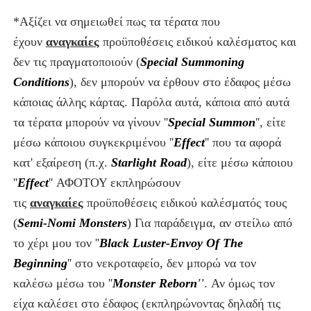
*Αξίζει να σημειωθεί πως τα
τέρατα που
έχουν
αναγκαίες
προϋποθέσεις ειδικού καλέσματος και
δεν τις πραγματοποιούν
(
Special Summoning
Conditions
)
, δεν μπορούν να έρθουν στο έδαφος μέσω
κάποιας άλλης κάρτας. Παρόλα αυτά, κάποια από αυτά
τα τέρατα μπορούν να γίνουν ''
Special Summon
'', είτε
μέσω κάποιου συγκεκριμένου ''
Effect
'' που τα αφορά
κατ' εξαίρεση (π.χ.
Starlight Road
), είτε μέσω κάποιου
''
Effect
'' ΑΦΟΤΟΥ εκπληρώσουν
τις
αναγκαίες
προϋποθέσεις ειδικού καλέσματός τους
(
Semi-Nomi Monsters
) Για παράδειγμα, αν στείλω από
το χέρι μου τον ''
Black Luster-Envoy Of The
Beginning
'' στο νεκροταφείο, δεν μπορώ να τον
καλέσω μέσω του ''
Monster Reborn
''
. Αν όμως
τον
είχα καλέσει στο έδαφος (εκπληρώνοντας δηλαδή τις