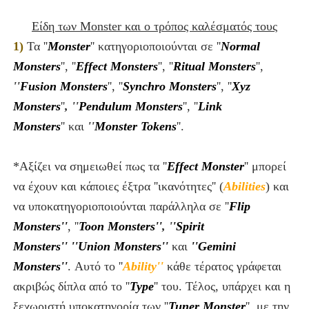
Είδη των Monster και ο τρόπος καλέσματός τους
1)
Τα ''
Monster
'' κατηγοριοποιούνται σε ''
Normal
Monsters
''
, ''
Effect Monsters
''
, ''
Ritual Monsters
''
,
''
Fusion Monsters
''
, ''
Synchro Monsters
''
, ''
Xyz
Monsters
''
, ''
Pendulum Monsters
''
,
''
Link
Monsters
''
και
''
Monster Tokens
''
.
*Αξίζει να σημειωθεί πως τα ''
Effect Monster
'' μπορεί
να έχουν και κάποιες έξτρα ''ικανότητες'' (
Abilities
)
και
να υποκατηγοριοποιούνται παράλληλα σε ''
Flip
Monsters''
, ''
Toon Monsters''
, '
'Spirit
Monsters''
''Union Monsters''
και
''Gemini
Monsters''
. Αυτό το
''
Abilit
y''
κάθε τέρατος γράφεται
ακριβώς δίπλα από το ''
Type
''
του.
Τέλος, υπάρχει και η
ξεχωριστή υποκατηγορία των ''
Tuner Monster
'', με την