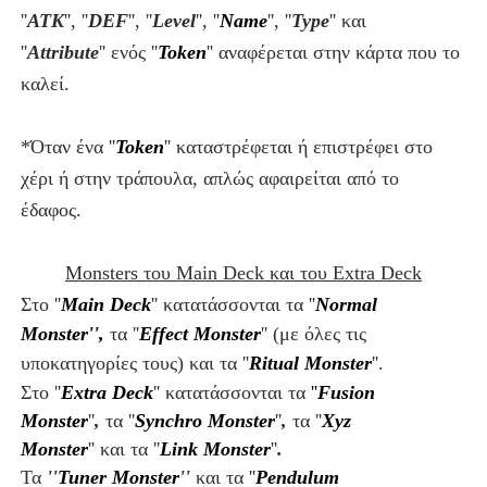
''
ATK
''
,
''
DEF
''
,
''
Level
''
, ''
Name
'',
''
Type
''
και
''
Attribute
''
ενός
''
Token
'' αναφέρεται στην κάρτα που το
καλεί.
*Όταν ένα ''
Token
'' καταστρέφεται ή επιστρέφει στο
χέρι ή στην τράπουλα, απλώς αφαιρείται από το
έδαφος.
Monsters του Main Deck και του Extra Deck
Στο ''
Main Deck
'' κατατάσσονται τα ''
Normal
Monster'',
τα ''
Effect Monster
''
(με όλες τις
υποκατηγορίες τους) και
τα ''
Ritual Monster
''
.
Στο ''
Extra Deck
'' κατατάσσονται τα
''
Fusion
Monster
''
,
τα ''
Synchro Monster
''
,
τα ''
Xyz
Monster
''
και
τα
''
Link Monster
''
.
Τα
''
Tuner Monster
''
και τ
α ''
Pendulum