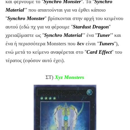
και φέρνουμε το ''
Synchro Monster
''. Τ
α ''
Synchro
Material''
που απαιτούνται για να έρθει κάποιο
''
Synchro Monster
'' βρίσκονται στην αρχή του κειμένου
αυτού (εδώ πχ για να φέρουμε ''
Stardust Dragon
''
χρειαζόμαστε ως ''
Synchro Material
''
ένα ''
Tuner''
και
ένα ή περισσότερα Monsters που
δεν
είναι ''
Tuners
''),
ενώ μετά το κείμενο αναφέρεται στο ''
Card Effect
'' του
τέρατος (εφόσον αυτό έχει).
ΣΤ)
Xyz Monsters