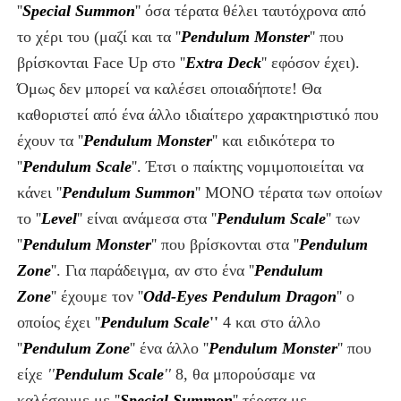
''
Special Summon
''
όσα τέρατα θέλει ταυτόχρονα από
το χέρι του (μαζί και τα ''
Pendulum Monster
''
που
βρίσκονται Face Up στο ''
Extra Deck
''
εφόσον έχει).
Όμως δεν μπορεί να καλέσει οποιαδήποτε! Θα
καθοριστεί από ένα άλλο ιδιαίτερο χαρακτηριστικό που
έχουν τα ''
Pendulum Monster
''
και ειδικότερα το
''
Pendulum Scale
''
. Έτσι ο παίκτης νομιμοποιείται να
κάνει ''
Pendulum Summon
''
ΜΟΝΟ
τέρατα των οποίων
το ''
Level
''
είναι ανάμεσα στα ''
Pendulum Scale
''
των
''
Pendulum Monster
''
που βρίσκονται στα
''
Pendulum
Zone
''
. Για παράδειγμα, αν στο ένα ''
Pendulum
Zone
''
έχουμε τον ''
Odd-Eyes Pendulum Dragon
''
ο
οποίος έχει ''
Pendulum Scale
''
4 και στο
άλλο
''
Pendulum Zone
''
ένα άλλο ''
Pendulum Monster
''
που
είχε
''
Pendulum Scale
''
8,
θα μπορούσαμε να
καλέσουμε με ''
Special Summon
''
τέρατα με