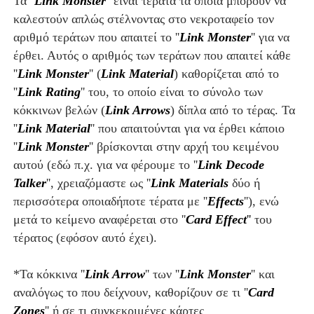
Τα ''
Link Monster
'' είναι τέρατα τα οποία μπορούν να
καλεστούν απλώς στέλνοντας στο νεκροταφείο τον
αριθμό τεράτων που απαιτεί το
''
Link Monster
''
για να
έρθει. Αυτός ο αριθμός των τεράτων που απαιτεί κάθε
''
Link Monster
''
(
Link Material
) καθορίζεται από το
''
Link Rating
'' του, το οποίο είναι το σύνολο των
κόκκινων βελών (
Link Arrows
) δίπλα από το τέρας.
Τ
α
''
Link
Material
''
που απαιτούνται για να έρθει κάποιο
''
Link Monster
'' βρίσκονται στην αρχή του κειμένου
αυτού (εδώ π.χ. για να φέρουμε τ
ο ''
Link
Decode
Talker
'',
χρειαζόμαστε ως ''
Link
Materials
δύο ή
περισσότερα οποιαδήποτε τέρατα με ''
Effects
''), ενώ
μετά το κείμενο αναφέρεται στο ''
Card Effect
''
του
τέρατος (εφόσον αυτό έχει).
*Τα κόκκινα ''
Link Arrow
'' των ''
Link Monster
''
και
αναλόγως το που δείχνουν, καθορίζουν σε τι ''
Card
Zones
'' ή σε τι συγκεκριμένες κάρτες