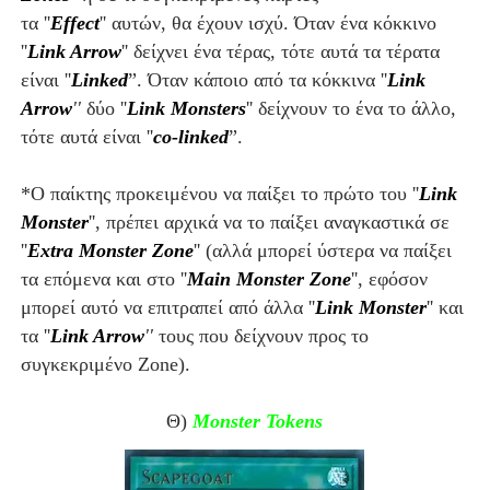
τα
''
Effect
''
αυτών,
θα έχουν ισχύ.
Όταν ένα
κόκκινο
''
Link Arrow
'' δείχνει ένα τέρας, τότε αυτά τα τέρατα
είναι ''
Linked
”. Όταν
κάποιο από τα
κόκκινα ''
Link
Arrow
''
δύο ''
Link Monsters
''
δείχνουν το ένα το άλλο,
τότε αυτά είναι ''
co-linked
”.
*
Ο παίκτης προκειμένου να παίξει το πρώτο του ''
Link
Monster
'', πρέπει αρχικά να το παίξει αναγκαστικά σε
''
Extra Monster Zone
'' (αλλά μπορεί ύστερα να παίξει
τα επόμενα και στο ''
Main Monster Zone
'', εφόσον
μπορεί αυτό να επιτραπεί από άλλα ''
Link Monster
'' και
τα ''
Link Arrow
''
τους που δείχνουν προς το
συγκεκριμένο Zone).
Θ)
Monster Tokens