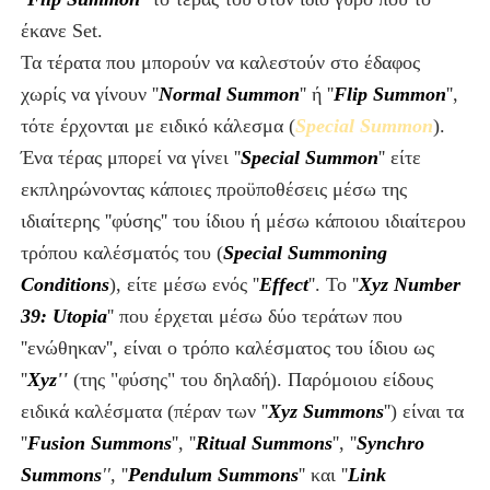
έκανε Set.
Τα τέρατα που μπορούν να καλεστούν στο έδαφος
χωρίς να γίνουν ''
Normal Summon
''
ή ''
Flip Summon
''
,
τότε έρχονται με ειδικό κάλεσμα (
Special Summon
).
Ένα τέρας μπορεί να γίνει ''
Special Summon
''
είτε
εκπληρώνοντας κάποιες προϋποθέσεις μέσω της
ιδιαίτερης ''φύσης'' του ίδιου
ή
μέσω κάποιου ιδιαίτερου
τρόπου καλέσματός του (
Special Summoning
Conditions
), είτε μέσω ενός ''
Effect
''. Το ''
Xyz
Number
39: Utopia
'' που έρχεται μέσω δύο τεράτων που
''ενώθηκαν'', είναι
ο τρόπο καλέσματος του ίδιου ως
''
Xyz
''
(της "φύσης" του δηλαδή).
Παρόμοιου είδους
ειδικά καλέσματα (πέραν των ''
Xyz Summons
'') είναι τα
''
Fusion Summons
'',
''
Ritual Summons
'',
''
Synchro
Summons
'',
''
Pendulum Summons
''
και
''
Link