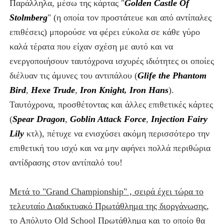
Παράλληλα
,
μέσω της κάρτας "
Golden Castle Of
Stolmberg
" (
η οποία τον προστάτευε και από αντίπαλες
επιθέσεις) μπορούσε να φέρει εύκολα σε κάθε γύρο
καλά τέρατα που είχαν σχέση με αυτό και να
ενεργοποιήσουν ταυτόχρονα ισχυρές ιδιότητες οι οποίες
διέλυαν τις άμυνες του αντιπάλου (
Glife the Phantom
Bird
,
Hexe Trude
,
Iron
Knight
,
Iron Hans
).
Ταυτόχρονα, προσθέτοντας και άλλες επιθετικές κάρτες
(
Spear Dragon
,
Goblin Attack Force
,
Injection Fairy
Lily
κτλ), πέτυχε να ενισχύσει ακόμη περισσότερο την
επιθετική του ισχύ και να μην αφήνει πολλά περιθώρια
αντίδρασης στον αντίπαλό του!
Μετά το "Grand Championship" , σειρά έχει τώρα το
τελευταίο Διαδικτυακό Πρωτάθλημα της διοργάνωσης,
το Απόλυτο Old School Πρωτάθλημα και το οποίο θα