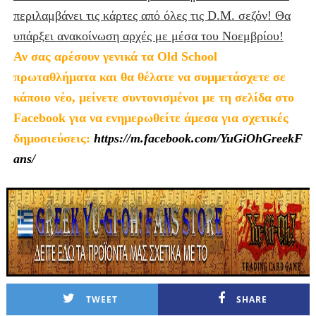
περιλαμβάνει τις κάρτες από όλες τις D.M.
σεζόν! Θα
υπάρξει ανακοίνωση αρχές με μέσα του Νοεμβρίου!
Αν σας αρέσουν γενικά τα Old School
πρωταθλήματα και θα θέλατε να συμμετάσχετε σε
κάποιο νέο, μείνετε συντονισμένοι με τη σελίδα στο
Facebook για να ενημερωθείτε άμεσα για σχετικές
δημοσιεύσεις:
https://m.facebook.com/YuGiOhGreekF
ans/
TWEET
SHARE