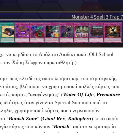
υχε να κερδίσει το Απόλυτο Διαδικτυακό Old School
ι τον Χάρη Σώφρονα πρωταθλητή!)
υμε πως κλειδί της αποτελεσματικής του
στρατηγικής,
ντούτοις, βλέπουμε να χρησιμοποιεί πολλές κάρτες που
κετές κάρτες "αναγέννησης" (
Water Of Life
,
Premature
ς ιδιότητες όταν γίνονται Special Summon από το
λληλα, χρησιμοποιεί κάρτες που ενεργοποιούν
το "
Banish Zone
" (
Giant Rex
,
Kaitoptera
) κι το οποίο
ργία κάρτες που κάνουν "
Banish
" από το νεκροταφείο