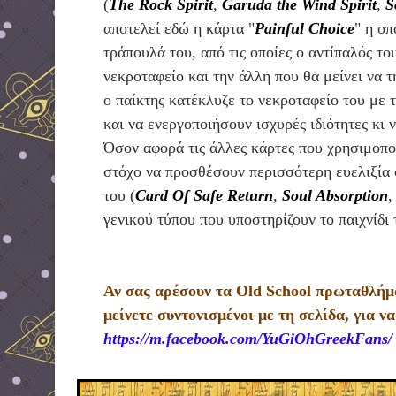
(
The Rock Spirit
,
Garuda the Wind Spirit
,
S
αποτελεί εδώ η κάρτα "
Painful Choice
" η οπ
τράπουλά του, από τις οποίες ο αντίπαλός του
νεκροταφείο και την άλλη που θα μείνει να 
ο παίκτης κατέκλυζε το νεκροταφείο του με 
και να ενεργοποιήσουν ισχυρές ιδιότητες κι
Όσον αφορά τις άλλες κάρτες που χρησιμοπο
στόχο να προσθέσουν περισσότερη ευελιξία σ
του (
Card Of Safe Return
,
Soul Absorption
γενικού τύπου που υποστηρίζουν το παιχνίδι
Αν σας αρέσουν τα Old School πρωταθλήμα
μείνετε συντονισμένοι με τη σελίδα, για 
https://m.facebook.com/YuGiOhGreekFans/