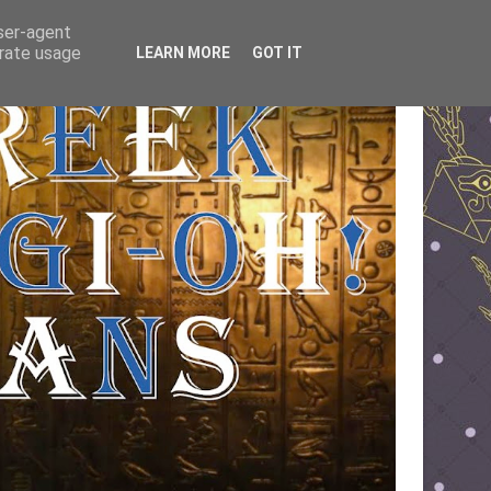
user-agent
erate usage
LEARN MORE
GOT IT