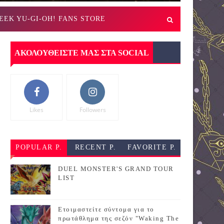
EEK YU-GI-OH! FANS STORE
ΑΚΟΛΟΥΘΕΙΣΤΕ ΜΑΣ ΣΤΑ SOCIAL
Likes
Followers
POPULAR P.
RECENT P.
FAVORITE P.
DUEL MONSTER'S GRAND TOUR
LIST
Ετοιμαστείτε σύντομα για το
πρωτάθλημα της σεζόν "Waking The