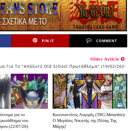
PIN IT
COMMENT
Older Article
μα Για Τo "Απόλυτο Old School Πρωτάθλημα" (19/02/26)!
σύντομα για το
Κωνσταντίνος Λυγερός (T8G-Menethir):
Πρωτάθλημα του
O Mεγάλος Nικητής της Πόλης Της
μου (22/07/26)
Μάχης!