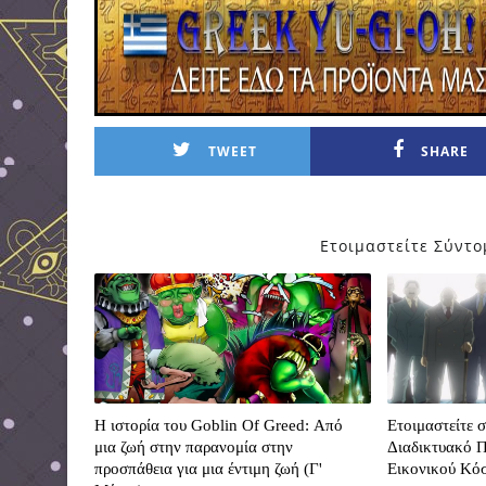
TWEET
SHARE
Ετοιμαστείτε Σύντο
Η ιστορία του Goblin Of Greed: Από
Ετοιμαστείτε 
μια ζωή στην παρανομία στην
Διαδικτυακό 
προσπάθεια για μια έντιμη ζωή (Γ'
Εικονικού Κόσ