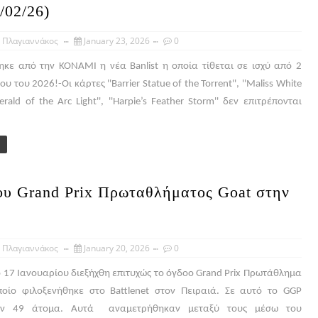
/02/26)
 Πλαγιαννάκος
January 23, 2026
0
κε από την ΚΟΝΑΜΙ η νέα Banlist η οποία τίθεται σε ισχύ από 2
 του 2026!-Οι κάρτες ''Barrier Statue of the Torrent'', ''Maliss
White
'Herald of the Arc Light'', ''Harpie’s Feather Storm'' δεν επιτρέπονται
ου Grand Prix Πρωταθλήματος Goat στην
 Πλαγιαννάκος
January 20, 2026
0
 17 Ιανουαρίου διεξήχθη επιτυχώς το όγδοο Grand Prix Πρωτάθλημα
ποίο φιλοξενήθηκε στο Battlenet στον Πειραιά. Σε αυτό το GGP
χαν 49 άτομα. Αυτά αναμετρήθηκαν μεταξύ τους μέσω του