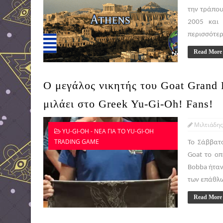
την τράπου
2005 και 
περισσότερα
Read More
Ο μεγάλος νικητής του Goat Grand 
μιλάει στο Greek Yu-Gi-Oh! Fans!
Μιλτιάδης
YU-GI-OH - ΝΕΑ ΓΙΑ ΤΟ YU-GI-OH
TRADING GAME
Το Σάββατ
Goat το οπ
Bobba ήταν
των επάθλω
Read More