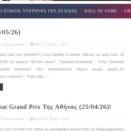
D SCHOOL ΤΟΥΡΝΟΥΑ ΤΗΣ ΣΕΛΙΔΑΣ
HALL OF FAME
GR
/05/26)
 Πλαγιαννάκος
May 11, 2026
0
κε από την ΚΟΝΑΜΙ η νέα Banlist η οποία τίθεται σε ισχύ από 18
26!-Οι κάρτες "K9-04 Noroi'', "Naturia Rosewhip'', "CXyz Gimmick
natix Machinix'' δεν επιτρέπονται πλέον καμία φορά.-Οι
sy☆Yummy'', "Fairy Tail -...
at Grand Prix Της Αθήνας (25/04/26)!
 Πλαγιαννάκος
April 07, 2026
0
ναι ένα Format στο οποίο οι μονομάχοι καλούνται να διαμορφώσουν