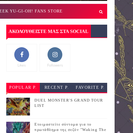
EEK YU-GI-OH! FANS STORE
ΑΚΟΛΟΥΘΕΙΣΤΕ ΜΑΣ ΣΤΑ SOCIAL
Likes
Followers
POPULAR P.
RECENT P.
FAVORITE P.
DUEL MONSTER'S GRAND TOUR
LIST
Ετοιμαστείτε σύντομα για το
πρωτάθλημα της σεζόν "Waking The