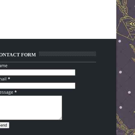
ONTACT FORM
ame
mail
*
essage
*