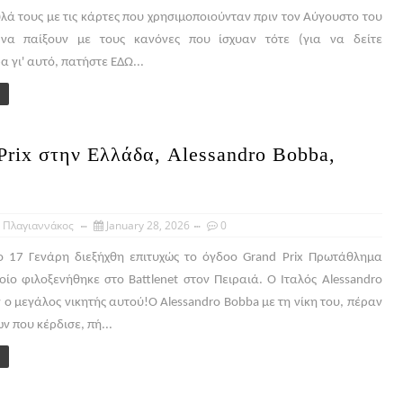
λά τους με τις κάρτες που χρησιμοποιούνταν πριν τον Αύγουστο του
να παίξουν με τους κανόνες που ίσχυαν τότε (για να δείτε
 γι' αυτό, πατήστε ΕΔΩ...
Prix στην Ελλάδα, Alessandro Bobba,
 Πλαγιαννάκος
January 28, 2026
0
ο 17 Γενάρη διεξήχθη επιτυχώς το όγδοο Grand Prix Πρωτάθλημα
οίο φιλοξενήθηκε στο Battlenet στον Πειραιά. Ο Ιταλός Alessandro
 ο μεγάλος νικητής αυτού!Ο Alessandro Bobba με τη νίκη του, πέραν
ν που κέρδισε, πή...