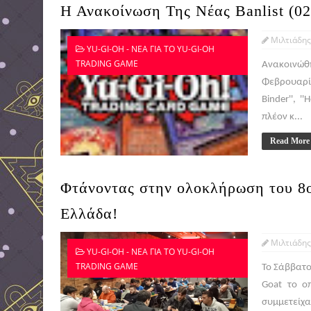
Η Ανακοίνωση Της Νέας Banlist (02
Μιλτιάδης
YU-GI-OH - ΝΕΑ ΓΙΑ ΤΟ YU-GI-OH
TRADING GAME
Ανακοινώθη
Φεβρουαρίου
Binder'', '
πλέον κ...
Read More
Φτάνοντας στην ολοκλήρωση του 8
Ελλάδα!
Μιλτιάδης
YU-GI-OH - ΝΕΑ ΓΙΑ ΤΟ YU-GI-OH
TRADING GAME
Το Σάββατο
Goat το ο
συμμετεί