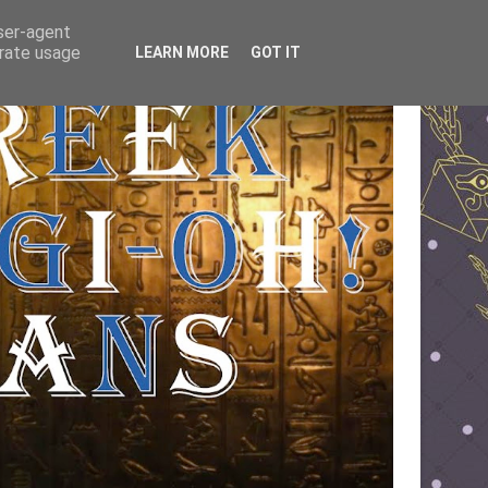
user-agent
erate usage
LEARN MORE
GOT IT