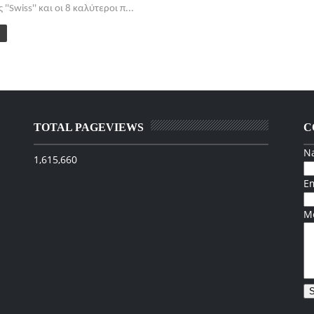
''Swiss'' και οι 8 καλύτεροι π...
TOTAL PAGEVIEWS
C
N
1,615,660
E
M