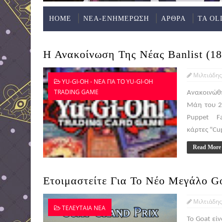
HOME
ΝΕΑ-ΕΝΗΜΕΡΩΣΗ
ΑΡΘΡΑ
ΤΑ OL
Η Ανακοίνωση Της Νέας Banlist (18
Μιλτιάδης
YU-GI-OH - ΝΕΑ ΓΙΑ ΤΟ YU-GI-OH
TRADING GAME
Ανακοινώθη
Μάη του 20
Puppet Fa
κάρτες "Cup
Read More
Ετοιμαστείτε Για Το Νέο Μεγάλο Go
Μιλτιάδης
ΤΕΛΕΥΤΑΙΑ ΝΕΑ
Το Goat εί